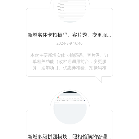
新增实体卡拍摄码、客片秀、变更服务、追加项目等功能，照相馆预约管理更新至v1.8版本 ...
2024-8-9 16:40
本次主要新增实体卡拍摄码、客片秀、订
单相关功能（改档期调用前台，变更服
务、追加项目、优惠券核验、拍摄码核
验，尾款收款方式，订单来源提示）、底
片/选片/修图接单图片可设置保存时长等/
实体卡拍摄码功能介绍 / ...
新增多级拼团模块，照相馆预约管理系统软件更新至v1.7版本