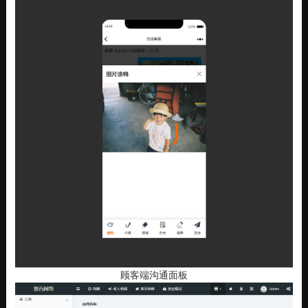
顾客端沟通面板