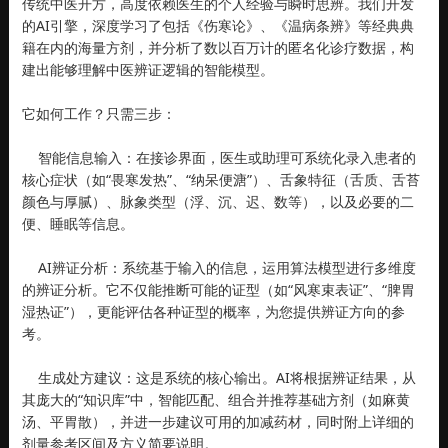
传统中医开方，高度依赖医生的个人经验与瞬时思辨。我们开发
的AI引擎，深度学习了包括《伤寒论》、《温病条辨》等经典典
籍在内的海量方剂，并分析了数以百万计的匿名化诊疗数据，构
建出能够理解中医辨证逻辑的智能模型。
它如何工作？只需三步：
智能信息输入：在接诊界面，医生或助理可系统化录入患者的
核心症状（如“畏寒发热”、“纳呆便溏”）、舌象特征（舌质、舌苔
颜色与厚腻）、脉象类型（浮、沉、迟、数等），以及必要的二
便、睡眠等信息。
AI辨证分析：系统基于输入的信息，运用算法模型进行多维度
的辨证分析。它不仅能推断可能的证型（如“风寒束表证”、“脾胃
湿热证”），更能评估各种证型的概率，为您提供辨证方向的参
考。
生成处方建议：这是系统的核心输出。AI将根据辨证结果，从
其庞大的“知识库”中，智能匹配、组合并推荐基础方剂（如麻黄
汤、平胃散），并进一步建议可用的加减药材，同时附上详细的
剂量参考区间及方义简要说明。