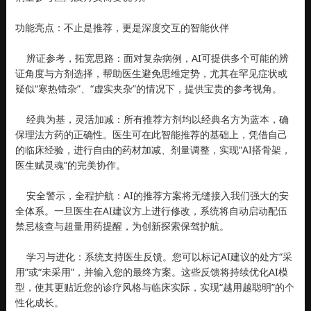
功能亮点：不止是推荐，更是深度交互的智能伙伴
辨证参考，拓宽思路：面对复杂病例，AI可提供多个可能的辨
证角度与方剂选择，帮助医生避免思维定势，尤其在罕见症状或
疑似“寒热错杂”、“虚实夹杂”的情况下，提供宝贵的参考视角。
经典为基，灵活加减：所有推荐方剂均以经典名方为蓝本，确
保理法方药的正确性。医生可在此智能推荐的基础上，凭借自己
的临床经验，进行自由的药材加减、剂量调整，实现“AI搭骨架，
医生赋灵魂”的完美协作。
安全警示，全程护航：AI的推荐方案将无缝接入我们强大的安
全体系。一旦医生在AI建议方上进行修改，系统将自动启动配伍
禁忌核查与超量用药提醒，为创新探索保驾护航。
学习与进化：系统支持医生反馈。您可以标记AI建议的处方“采
用”或“未采用”，并输入您的最终方案。这些反馈将持续优化AI模
型，使其更贴近您的诊疗风格与临床实际，实现“越用越聪明”的个
性化成长。