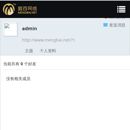
admin
好友
加为好友
发送消息
admin
盟
›
›
http://www.mengbai.net/?1
主题
个人资料
当前共有
0
个好友
没有相关成员
百