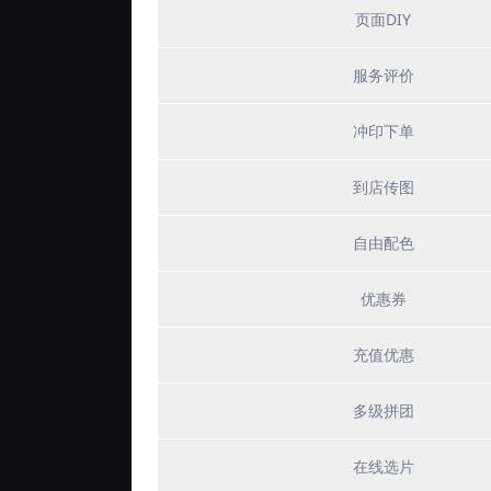
页面DIY
服务评价
冲印下单
到店传图
自由配色
优惠券
充值优惠
多级拼团
在线选片