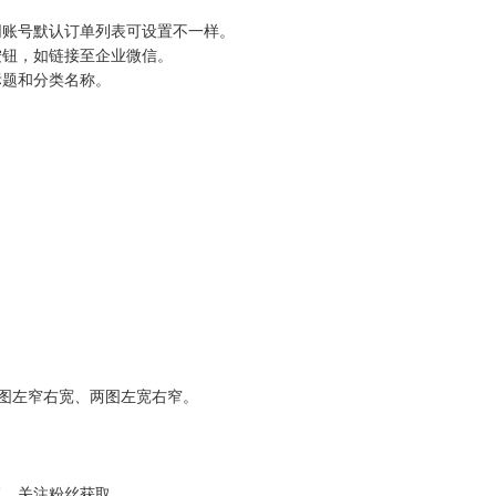
不同账号默认订单列表可设置不一样。
接按钮，如链接至企业微信。
标题和分类名称。
、两图左窄右宽、两图左宽右窄。
回复、关注粉丝获取。