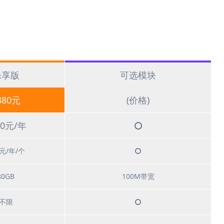
乐享版
可选模块
380元
(价格)
80元/年
0元/年/个
80GB
100M带宽
不限