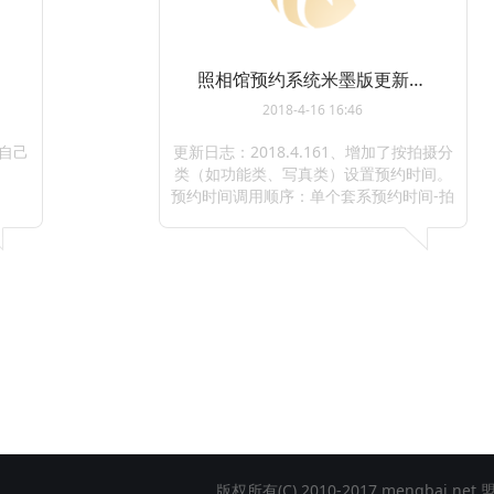
照相馆预约系统米墨版更新日志
2018-4-16 16:46
可自己
更新日志：2018.4.161、增加了按拍摄分
类（如功能类、写真类）设置预约时间。
预约时间调用顺序：单个套系预约时间-拍
摄分类预约时间-分店预约时间。2、增加
了根据参与人的计算其销售额。如化妆
师、摄影师、修图师。 ...
版权所有(C) 2010-2017 mengbai.net