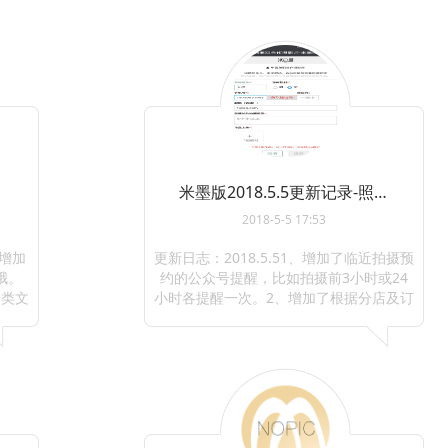
米墨版2018.5.5更新记录-照相管ERP预约系统
2018-5-5 17:53
片增加
更新日志：2018.5.51、增加了临近拍摄预
哦。
约的公众号提醒，比如拍摄前3小时或24
分类文
小时各提醒一次。2、增加了根据分店及订
...
单日期导出CSV订单，可用Excel打开。
3、增加了合作摄影师申请模块。 ... ...