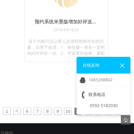
预约系统米墨版增加好评送红包功能
2018-4-8 16:23
这个功能可以让客人反馈照相馆存在的问
题，以便于改进。1、每拍摄一单在一定时
间内可评价一次。2、可设置化妆师、摄影
师、修片师满意度问题调查，提交点评后
公众号会发一个红包给用户，红包的金额
在线咨询
以设计一段数值的随 ...
1065268802
联系电话
0592-5182030
1
6
7
8
9
10
11
12
13
14
...
盟百网络