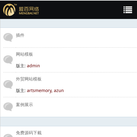
论坛
今日:
0
|
昨日:
0
|
帖子:
251
|
会员:
52
|
欢迎新会员:
gjc5
盟
»
模板案例
插件
网站模板
版主:
admin
外贸网站模板
版主:
artsmemory
,
azun
百
案例展示
下截区
免费源码下截