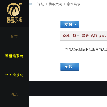
论坛
模板案例
案例展示
案例展示
今日:
0
|
主题:
22
|
盟
»
›
›
全部主题
最新
热门
热帖
首页
本版块或指定的范围内尚无
照相馆系统
百
中医馆系统
动态