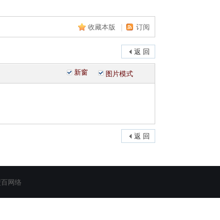
收藏本版
|
订阅
返 回
新窗
图片模式
返 回
盟百网络