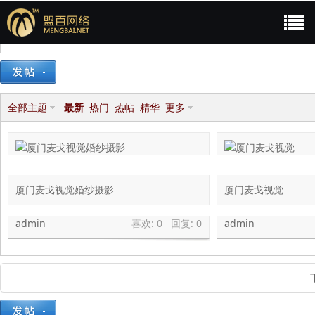
论坛
模板案例
案例展示
案例展示
今日:
0
|
主题:
22
|
排名:
5
盟
»
›
›
全部主题
最新
热门
热帖
精华
更多
厦门麦戈视觉婚纱摄影
厦门麦戈视觉
百
admin
喜欢: 0 回复:
0
admin