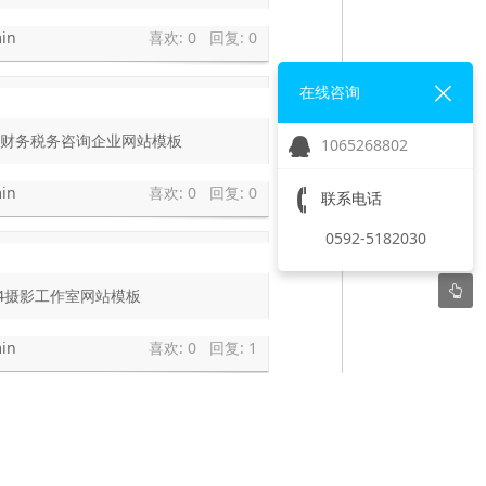
in
喜欢: 0 回复:
0
在线咨询
财务税务咨询企业网站模板
1065268802
in
喜欢: 0 回复:
0
联系电话
0592-5182030
14摄影工作室网站模板
in
喜欢: 0 回复:
1
公司网站模板