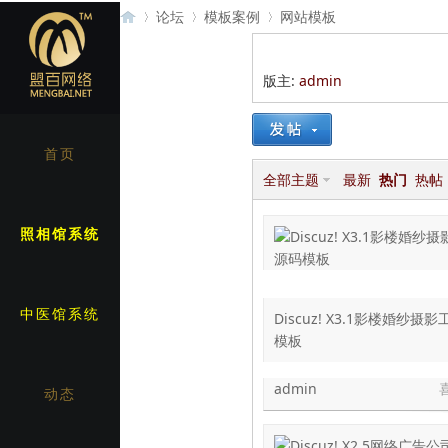
论坛
模板案例
网站模板
版主:
admin
网站模板
今日:
0
|
主题:
51
|
盟
»
›
›
首页
全部主题
最新
热门
热帖
照相馆系统
百
中医馆系统
Discuz! X3.1影楼婚纱
模板
admin
动态