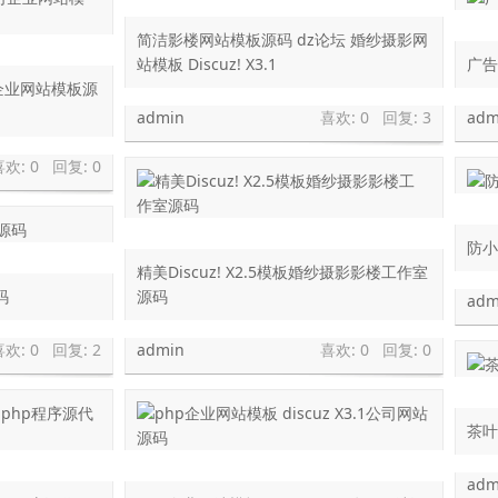
简洁影楼网站模板源码 dz论坛 婚纱摄影网
站模板 Discuz! X3.1
广告
公司企业网站模板源
admin
喜欢: 0 回复:
3
adm
喜欢: 0 回复:
0
防小
精美Discuz! X2.5模板婚纱摄影影楼工作室
码
源码
adm
喜欢: 0 回复:
2
admin
喜欢: 0 回复:
0
茶叶
adm