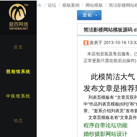
论坛
模板案例
网站模板
简洁影楼网站模板
简洁影楼网站模板源码 dz论
盟
»
›
›
›
发表于 2013-10-16 13:3
首页
本店包安装及售后服务。(安
正常更新只需在前后台操作)
照相馆系统
此模简洁大气，
发布文章是推荐
百
中医馆系统
列表页模板有 “文章页双列模
中“作品列表页模板(6列)”
章。"套系介绍列表页"发布
文章页模板名有“文章及作品
动态
程序自带论坛功能
婚纱摄影网站设计